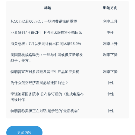
标题
影响方向
从50万亿到60万亿：一场消费逻辑的重塑
利率上升
业界研判7月份CPI、PPI同比涨幅将小幅回落
中性
海关总署：7月以美元计价出口同比增23.9%
利率上升
美国新核战略曝光：一旦与中国或俄罗斯爆发
利率下降
战争，美方...
特朗普宣布对多晶硅及其衍生产品加征关税
利率下降
为什么低空经济发展必然迂回前进？
中性
李强签署国务院令 公布修订后的《集成电路布
中性
图设计保...
特朗普称美伊正在对话 是伊朗的“最后机会”
中性
更多内容